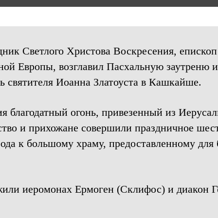
аздник Светлого Христова Воскресения, еписко
ной Европы, возглавил Пасхальную заутреню 
ть святителя Иоанна Златоуста в Кашкайше.
я благодатный огонь, привезенный из Иерусал
нство и прихожане совершили праздничное шес
ода к большому храму, предоставленному для
или иеромонах Ермоген (Склифос) и диакон Г