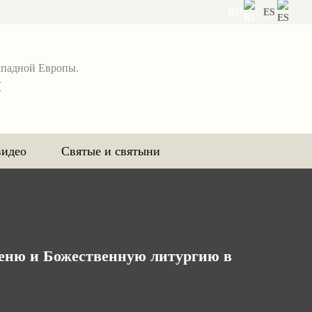
RU
ES
ападной Европы.
я
видео
Святые и святыни
реню и Божественную литургию в