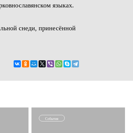
рковнославянском языках.
льной снеди, принесённой
События