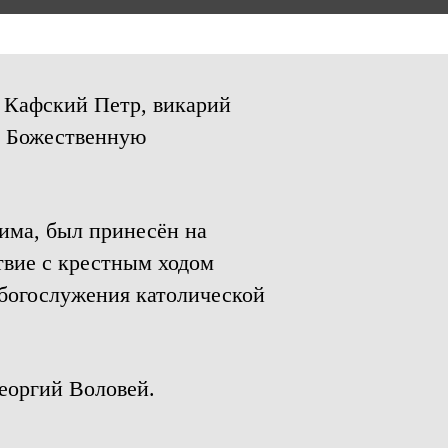
п Кафский Петр, викарий
и Божественную
има, был принесён на
твие с крестным ходом
 богослужения католической
еоргий Воловей.