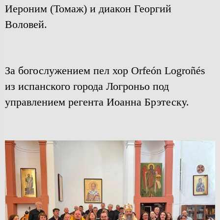
Иероним (Томаж) и диакон Георгий
Воловей.
За богослужением пел хор Orfeón Logroñés
из испанского города Логроньо под
управлением регента Иоанна Брэтеску.