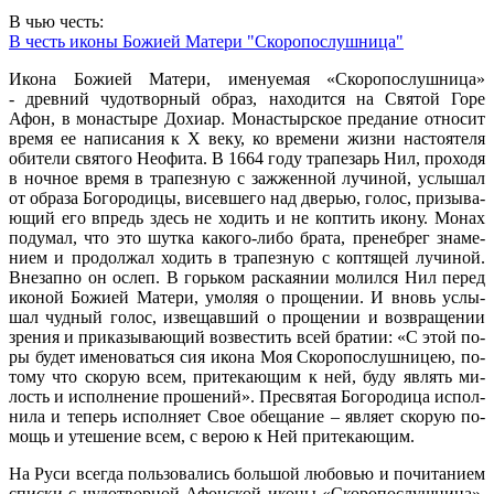
В чью честь:
В честь иконы Божией Матери "Скоропослушница"
Ико­на Бо­жи­ей Ма­те­ри, име­ну­е­мая «Ско­ро­по­слуш­ни­ца»
- древ­ний чу­до­твор­ный об­раз, на­хо­дит­ся на Свя­той Го­ре
Афон, в мо­на­сты­ре До­хи­ар. Мо­на­стыр­ское пре­да­ние от­но­сит
вре­мя ее на­пи­са­ния к Х ве­ку, ко вре­ме­ни жиз­ни на­сто­я­те­ля
оби­те­ли свя­то­го Нео­фи­та. В 1664 го­ду тра­пе­зарь Нил, про­хо­дя
в ноч­ное вре­мя в тра­пез­ную с за­жжен­ной лу­чи­ной, услы­шал
от об­ра­за Бо­го­ро­ди­цы, ви­сев­ше­го над две­рью, го­лос, при­зы­ва­
ю­щий его впредь здесь не хо­дить и не коп­тить ико­ну. Мо­нах
по­ду­мал, что это шут­ка ка­ко­го-ли­бо бра­та, пре­не­брег зна­ме­
ни­ем и про­дол­жал хо­дить в тра­пез­ную с коп­тя­щей лу­чи­ной.
Вне­зап­но он ослеп. В горь­ком рас­ка­я­нии мо­лил­ся Нил пе­ред
ико­ной Бо­жи­ей Ма­те­ри, умо­ляя о про­ще­нии. И вновь услы­
шал чуд­ный го­лос, из­ве­щав­ший о про­ще­нии и воз­вра­ще­нии
зре­ния и при­ка­зы­ва­ю­щий воз­ве­стить всей бра­тии: «С этой по­
ры бу­дет име­но­вать­ся сия ико­на Моя Ско­ро­по­слуш­ни­цею, по­
то­му что ско­рую всем, при­те­ка­ю­щим к ней, бу­ду яв­лять ми­
лость и ис­пол­не­ние про­ше­ний». Пре­свя­тая Бо­го­ро­ди­ца ис­пол­
ни­ла и те­перь ис­пол­ня­ет Свое обе­ща­ние – яв­ля­ет ско­рую по­
мощь и уте­ше­ние всем, с ве­рою к Ней при­те­ка­ю­щим.
На Ру­си все­гда поль­зо­ва­лись боль­шой лю­бо­вью и по­чи­та­ни­ем
спис­ки с чу­до­твор­ной Афон­ской ико­ны «Ско­ро­по­слуш­ни­ца».