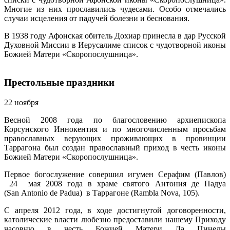
Мно­гие из них про­сла­ви­лись чу­де­са­ми. Осо­бо от­ме­ча­лись
слу­чаи ис­це­ле­ния от па­ду­чей бо­лез­ни и бес­но­ва­ния.
В 1938 го­ду Афон­ская оби­тель До­хи­ар при­нес­ла в дар Рус­ской
Ду­хов­ной Мис­сии в Иеру­са­ли­ме спи­сок с чу­до­твор­ной ико­ны
Бо­жи­ей Ма­те­ри «Ско­ро­по­слуш­ни­ца».
Престольные праздники
22 ноября
Весной 2008 года по благословению архиепископа
Корсунского Иннокентия и по многочисленным просьбам
православных верующих проживающих в провинции
Таррагона был создан православный приход в честь иконы
Божией Матери «Скоропослушница».
Первое богослужение совершил игумен Серафим (Павлов)
24 мая 2008 года в храме святого Антония де Падуа
(San Antonio de Padua) в Таррагоне (Rambla Nova, 105).
С апреля 2012 года, в ходе достигнутой договоренности,
католические власти любезно предоставили нашему Приходу
часовню в честь Божией Матери Ла Пинеды