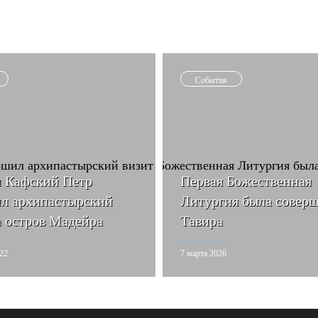
События
 Кафский Петр
Первая Божественная
л архипастырский
Литургия была соверше
а остров Мадейра
Тавира
022
7 марта 2026