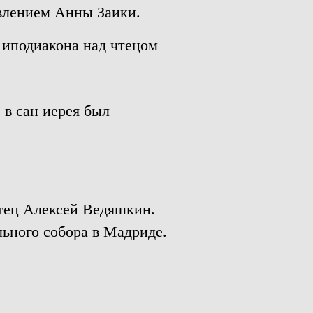
влением Анны Заики.
 иподиакона над чтецом
в сан иерея был
чтец Алексей Ведяшкин.
ьного собора в Мадриде.