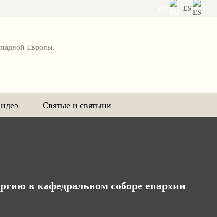
RU
ES
ападной Европы.
я
видео
Святые и святыни
ргию в кафедральном соборе епархии