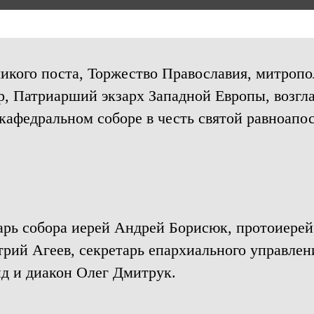
ликого поста, Торжество Православия, митроп
, Патриарший экзарх Западной Европы, возгл
кафедральном соборе в честь святой равноап
рь собора иерей Андрей Борисюк, протоиерей
рий Агеев, секретарь епархиального управлени
д и диакон Олег Дмитрук.