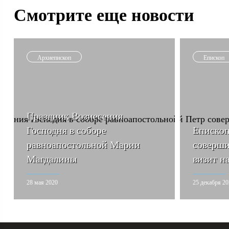
Смотрите еще новости
Архиепископ
Епископ
Праздник Вознесения
Господня в соборе
Епископ
равноапостольной Марии
соверши
Магдалины
визит н
28 мая 2020
25 декабря 2