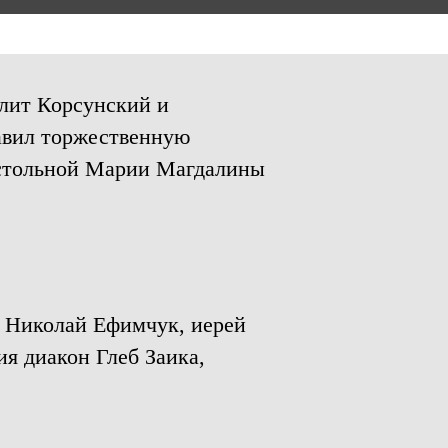
олит Корсунский и
авил торжественную
остольной Марии Магдалины
 Николай Ефимчук, иерей
я диакон Глеб Заика,