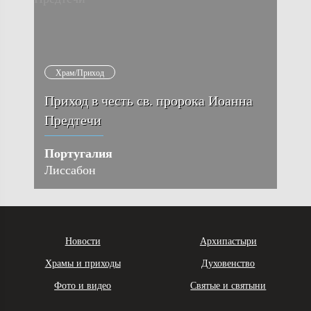
Храм/Приход
Приход в честь св. пророка Иоанна
Предтечи
Португалия
Лиссабон
Новости
Архипастыри
Храмы и приходы
Духовенство
Фото и видео
Святые и святыни