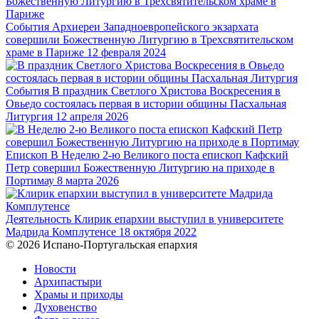
События
Архиереи Западноевропейского экзархата
совершили Божественную Литургию в Трехсвятительском
храме в Париже
12 февраля 2024
События
В праздник Светлого Христова Воскресения в
Овьедо состоялась первая в истории общины Пасхальная
Литургия
12 апреля 2026
Епископ
В Неделю 2-ю Великого поста епископ Кафский
Петр совершил Божественную Литургию на приходе в
Портимау
8 марта 2026
Деятельность
Клирик епархии выступил в университете
Мадрида Комплутенсе
18 октября 2022
© 2026 Испано-Португальская епархия
Новости
Архипастыри
Храмы и приходы
Духовенство