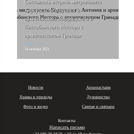
Состоялась встреча митрополита
Корсунского Антония и
архиепископа Мадридского и
Лиссабонского Нестора с
архиепископом Гранады
14 октября 2021
Новости
Архипастыри
Храмы и приходы
Духовенство
Фото и видео
Святые и святыни
Контакты:
Написать письмо