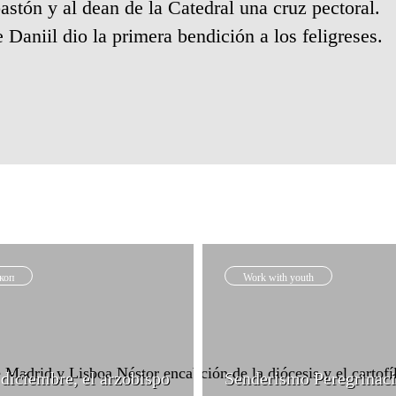
astón y al dean de la Catedral una cruz pectoral.
e Daniil dio la primera bendición a los feligreses.
коп
Work with youth
 diciembre, el arzobispo
Senderismo Peregrinaci