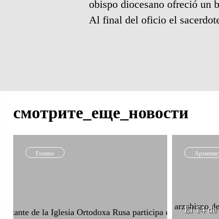
obispo diocesano ofreció un b
Al final del oficio el sacerdot
смотрите_еще_новости
Eventos
Архиепис
El 14 de