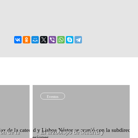
Eventos
ón de la
El arzobispo de Madrid y