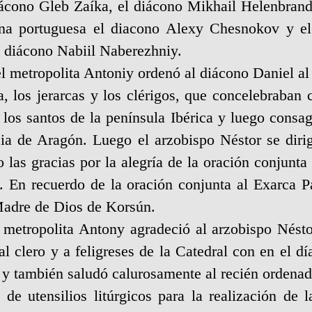
iácono Gleb Zaíka, el diácono Mikhail Helenbrand
sana portuguesa el diacono Alexy Chesnokov y el 
l diácono Nabiil Naberezhniy.
l metropolita Antoniy ordenó al diácono Daniel al 
a, los jerarcas y los clérigos, que concelebraban c
e los santos de la península Ibérica y luego consag
ia de Aragón. Luego el arzobispo Néstor se dirig
o las gracias por la alegría de la oración conjunta
 En recuerdo de la oración conjunta al Exarca Pat
Madre de Dios de Korsún.
 metropolita Antony agradeció al arzobispo Néstor
ó al clero y a feligreses de la Catedral con en el 
a y también saludó calurosamente al recién ordenado
de utensilios litúrgicos para la realización de 