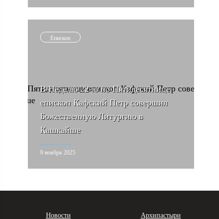
Епископ
В Неделю 22-ю по Пятидесятнице
епископ Кафский Петр совершил
Божественную Литургию в
Кашкайше
9 ноября 2025
Новости
Архипастыри