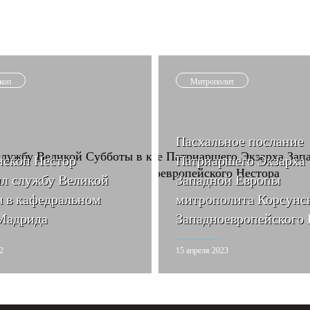
коп
Митрополит
Пасхальное послание
скоп Нестор
Патриаршего Экзарха
ил службу Великой
Западной Европы
 в кафедральном
митрополита Корсунск
Мадрида
Западноевропейского 
2
15 апреля 2023