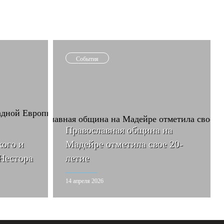
События
Православная община на
ого и
Мадейре отметила свое 20-
Нестора
летие
14 апреля 2026