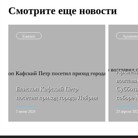
Смотрите еще новости
Епископ
Архиепис
Архиепи
возглав
Епископ Кафский Петр
Субботы
посетил приход города Лейрия
соборе 
1 июня 2024
23 апреля 202