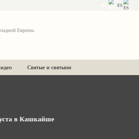
RU
ES
ападной Европы.
я
видео
Святые и святыни
оуста в Кашкайше