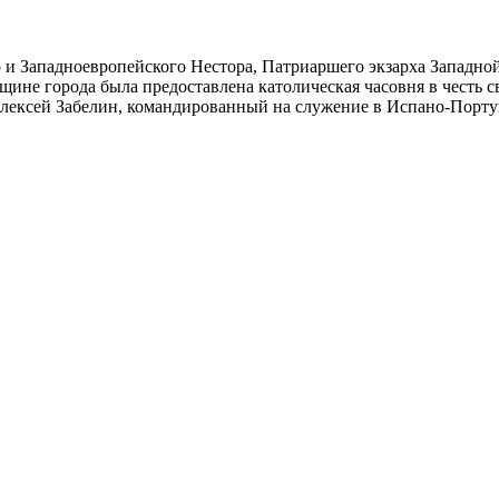
 и Западноевропейского Нестора, Патриаршего экзарха Западн
ине города была предоставлена католическая часовня в честь с
Алексей Забелин, командированный на служение в Испано-Порт