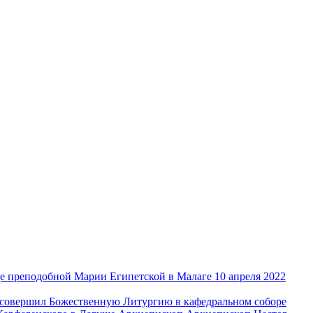
е преподобной Марии Египетской в Малаге
10 апреля 2022
совершил Божественную Литургию в кафедральном соборе