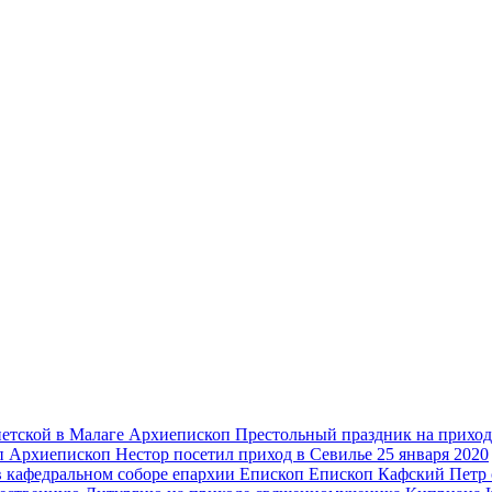
Архиепископ
Престольный праздник на приход
п
Архиепископ Нестор посетил приход в Севилье
25 января 2020
Епископ
Епископ Кафский Петр 