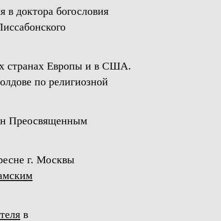
я в доктора богословия
 Лиссабонского
их странах Европы и в США.
Молдове по религиозной
ран Преосвященным
ресне г. Москвы
амским
теля
в