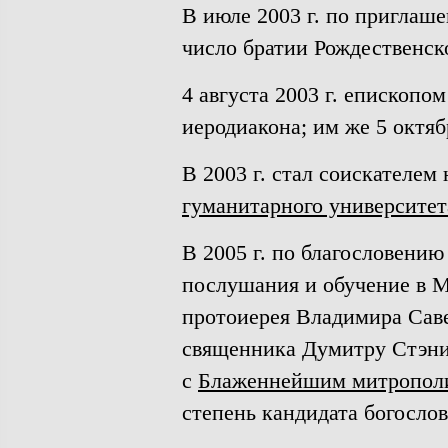
В июле 2003 г. по пригла
число братии Рождественско
4 августа 2003 г. епископ
иеродиакона; им же 5 октяб
В 2003 г. стал соискателем
гуманитарного университет
В 2005 г. по благословени
послушания и обучение в М
протоиерея Владимира Саве
священника Думитру Стэнил
с
Блаженнейшим митрополи
степень кандидата богослов