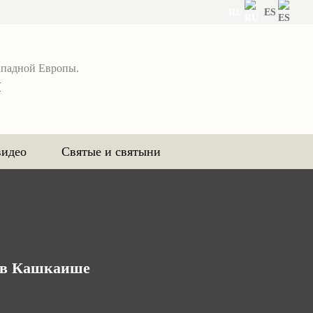
RU
ES
ападной Европы.
я
видео
Святые и святыни
а в Кашкаише