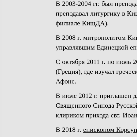
В 2003-2004 гг. был препод
преподавал литургику в Ки
филиале КишДА).
В 2008 г. митрополитом К
управлявшим Единецкой епа
С октября 2011 г. по июль 
(Греция), где изучал грече
Афоне.
В июле 2012 г. приглашен 
Священного Синода Русско
клириком прихода свт. Иоан
В 2018 г.
епископом Корсу