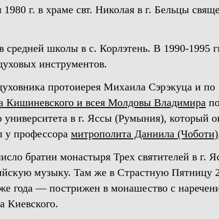
 1980 г. в храме свт. Николая в г. Бельцы св
ов средней школы в с. Корлэтень. В 1990-1995 
духовых инструментов.
 духовника протоиерея Михаила Сэрэкуца и по
а Кишиневского и всея Молдовы Владимира
по
 университета в г. Яссы (Румыния), который ок
л у профессора
митрополита Даниила (Чоботи)
 число братии монастыря Трех святителей в г. 
ийскую музыку. Там же в Страстную Пятницу 2
 же года — пострижен в монашество с наречени
а Киевского.