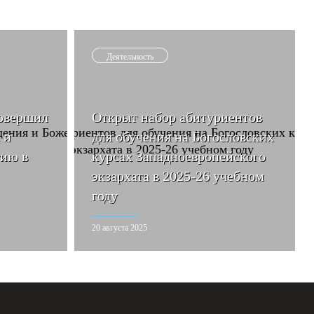
Деятельность
овершил
Открыт набор абитуриентов
 и
для обучения на Богословских
ию в
курсах Западноевропейского
экзархата в 2025-26 учебном
году
20 августа 2025