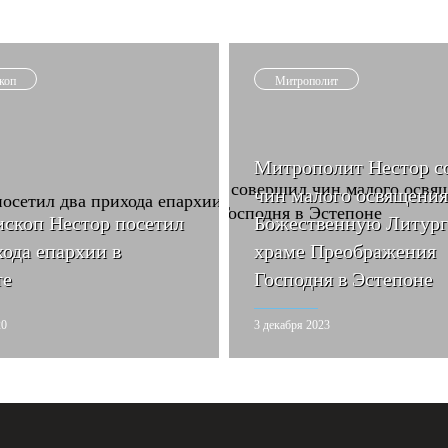
коп
Митрополит
Митрополит Нестор с
чин малого освящения
скоп Нестор посетил
Божественную Литург
хода епархии в
храме Преображения
те
Господня в Эстепоне
20
3 декабря 2023