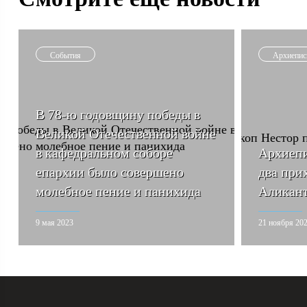
События
Архиепис
В 78-ю годовщину победы в
Великой Отечественной войне
в кафедральном соборе
Архиепи
епархии было совершено
два при
молебное пение и панихида
Аликан
9 мая 2023
21 ноября 20