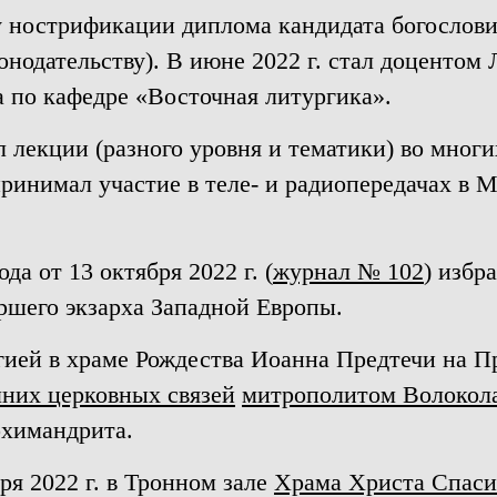
у нострификации диплома кандидата богослови
онодательству). В июне 2022 г. стал доцентом
а по кафедре «Восточная литургика».
л лекции (разного уровня и тематики) во мног
принимал участие в теле- и радиопередачах в 
а от 13 октября 2022 г. (
журнал № 102
) изб
ршего экзарха Западной Европы.
ргией в храме Рождества Иоанна Предтечи на П
них церковных связей
митрополитом Волокол
рхимандрита.
ря 2022 г. в Тронном зале
Храма Христа Спаси