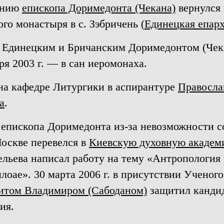
шению
епископа Доримедонта (Чекана)
вернулся 
го монастыря в с. Зэбричень (
Единецкая епар
ом Единецким и Бричанским Доримедонтом (Чек
ря 2003 г. — в сан иеромонаха.
 на кафедре Литургики в аспирантуре
Правосла
а
.
ю епископа Доримедонта из-за невозможности 
оскве перевелся в
Киевскую духовную акаде
льева написал работу на тему «Антропология
оае». 30 марта 2006 г. в присутствии Ученого
том Владимиром (Сабоданом)
защитил кандид
ия.