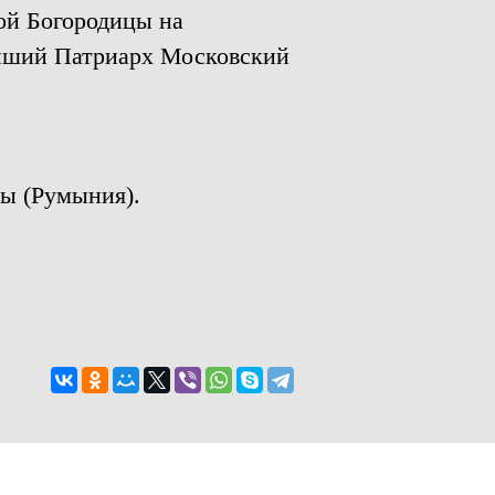
ой Богородицы на
ейший Патриарх Московский
сы (Румыния).