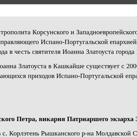
митрополита Корсунского и Западноевропейског
управляющего Испано-Португальской епархией
да в честь святителя Иоанна Златоуста город
оанна Златоуста в Кашкайше существует с 2006
вающихся приходов Испано-Португальской епр
кого Петра, викария Патриаршего экзарха
 в с. Корлэтень Рышканского р-на Молдавской 